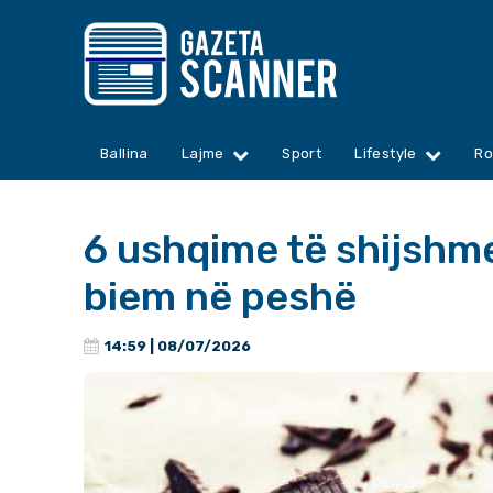
Ballina
Lajme
Sport
Lifestyle
Ro
6 ushqime të shijshm
biem në peshë
14:59 | 08/07/2026