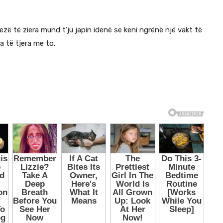
ë të ziera mund t’ju japin idenë se keni ngrënë një vakt të
a të tjera me to.