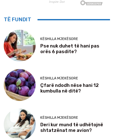
TË FUNDIT
KËSHILLA MJEKËSORE
Pse nuk duhet të hani pas
orës 6 pasdite?
KËSHILLA MJEKËSORE
Çfarë ndodh nëse hani 12
kumbulla në ditë?
KËSHILLA MJEKËSORE
Deri kur mund të udhëtojnë
shtatzënat me avion?