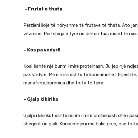
– Frutat e thata
Përzieni lloje të ndryshme të frutave të thata. Ato j
vitaminë. Përfshirja e tyre në dietën tuaj mund të nx
– Kos pa yndyrë
Kosi është një burim i mirë proteinash. Ju jep një ndj
pak yndyrë. Më e mira është të konsumohet thjeshtë, 
manaferra,boronica dhe fruta të tjera.
– Gjalp kikiriku
Gjalpi i kikirikut është burim i mirë proteinash dhe i p
sheqerit në gjak. Konsumojeni me bukë gruri, ose fruta