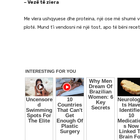
– Vezë të ziera
Me vlera ushqyuese dhe proteina, një ose më shumë vez
plotë. Mund t’i vendosni në një tost, apo të bëni recet