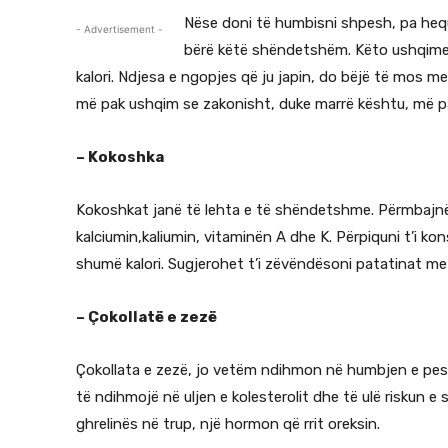
Nëse doni të humbisni shpesh, pa heq
- Advertisement -
bërë këtë shëndetshëm. Këto ushqime 
kalori. Ndjesa e ngopjes që ju japin, do bëjë të mo
më pak ushqim se zakonisht, duke marrë kështu, më pak
– Kokoshka
Kokoshkat janë të lehta e të shëndetshme. Përmbajnë
kalciumin,kaliumin, vitaminën A dhe K. Përpiquni t’i 
shumë kalori. Sugjerohet t’i zëvëndësoni patatinat me
– Çokollatë e zezë
Çokollata e zezë, jo vetëm ndihmon në humbjen e pes
të ndihmojë në uljen e kolesterolit dhe të ulë riskun e
ghrelinës në trup, një hormon që rrit oreksin.