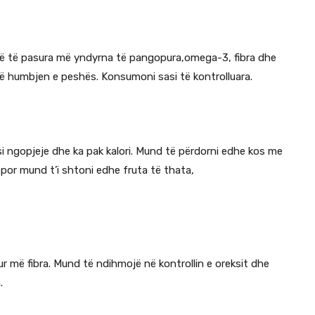
anë të pasura më yndyrna të pangopura,omega-3, fibra dhe
isë humbjen e peshës. Konsumoni sasi të kontrolluara.
esi ngopjeje dhe ka pak kalori. Mund të përdorni edhe kos me
por mund t’i shtoni edhe fruta të thata,
asur më fibra. Mund të ndihmojë në kontrollin e oreksit dhe
.