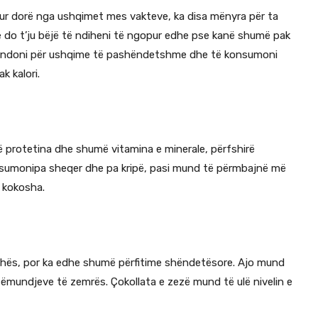
ur dorë nga ushqimet mes vakteve, ka disa mënyra për ta
do t’ju bëjë të ndiheni të ngopur edhe pse kanë shumë pak
s mendoni për ushqime të pashëndetshme dhe të konsumoni
 kalori.
 protetina dhe shumë vitamina e minerale, përfshirë
konsumonipa sheqer dhe pa kripë, pasi mund të përmbajnë më
 kokosha.
hës, por ka edhe shumë përfitime shëndetësore. Ajo mund
 sëmundjeve të zemrës. Çokollata e zezë mund të ulë nivelin e