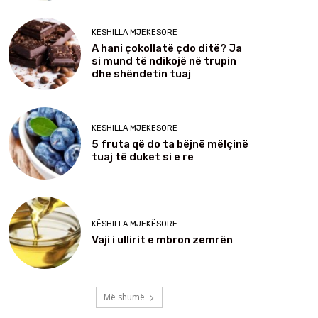
KËSHILLA MJEKËSORE
A hani çokollatë çdo ditë? Ja
si mund të ndikojë në trupin
dhe shëndetin tuaj
KËSHILLA MJEKËSORE
5 fruta që do ta bëjnë mëlçinë
tuaj të duket si e re
KËSHILLA MJEKËSORE
Vaji i ullirit e mbron zemrën
Më shumë