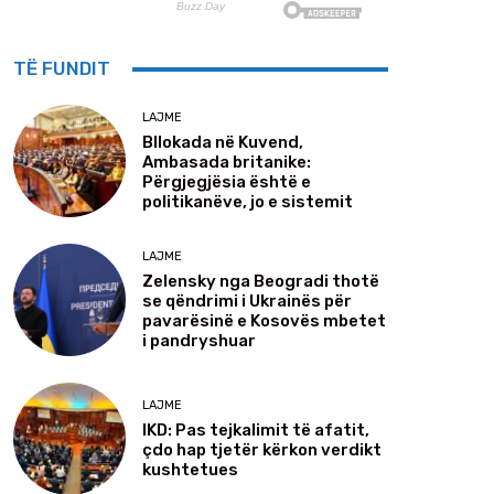
TË FUNDIT
LAJME
Bllokada në Kuvend,
Ambasada britanike:
Përgjegjësia është e
politikanëve, jo e sistemit
LAJME
Zelensky nga Beogradi thotë
se qëndrimi i Ukrainës për
pavarësinë e Kosovës mbetet
i pandryshuar
LAJME
IKD: Pas tejkalimit të afatit,
çdo hap tjetër kërkon verdikt
kushtetues