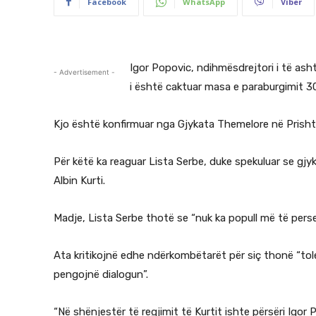
Facebook
WhatsApp
Viber
Igor Popovic, ndihmësdrejtori i të ash
- Advertisement -
i është caktuar masa e paraburgimit 3
Kjo është konfirmuar nga Gjykata Themelore në Prisht
Për këtë ka reaguar Lista Serbe, duke spekuluar se gjy
Albin Kurti.
Madje, Lista Serbe thotë se “nuk ka popull më të pers
Ata kritikojnë edhe ndërkombëtarët për siç thonë “tole
pengojnë dialogun”.
“Në shënjestër të regjimit të Kurtit ishte përsëri Igor