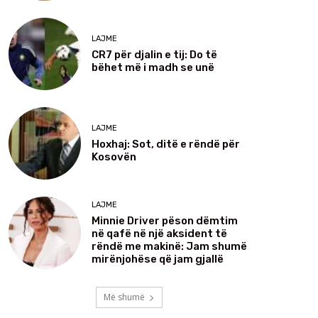
LAJME
CR7 për djalin e tij: Do të
bëhet më i madh se unë
LAJME
Hoxhaj: Sot, ditë e rëndë për
Kosovën
LAJME
Minnie Driver pëson dëmtim
në qafë në një aksident të
rëndë me makinë: Jam shumë
mirënjohëse që jam gjallë
Më shumë