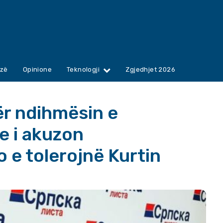
zë
Opinione
Teknologji
Zgjedhjet 2026
ër ndihmësin e
e i akuzon
 e tolerojnë Kurtin