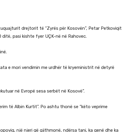
tuquajturit drejtorit të “Zyrës për Kosovën”, Petar Petkoviqit
0 ditë, pasi kishte fyer UÇK-në në Rahovec.
inë.
kata e mori vendimin me urdhër të kryeministrit në detyrë
ekutuar në Evropë sesa serbët në Kosovë”.
rim të Albin Kurtit”. Po ashtu thonë se “këto veprime
 Popoviq, një njeri që gjithmonë, ndërsa tani, ka qenë dhe ka