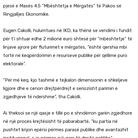
pjesë e Masës 4.5 ”Mbështetja e Mërgatës” të Pakos së
Ringjalljes Ekonomike.
Eugen Cakolli, hulumtues në IKD, ka thënë se vendimi i fundit
për t’i shtuar edhe 2 milionë euro shtesë për “mbështetje” të
linjave ajrore për fluturimet e mërgatës, “është qershia mbi
tortë në keqpërdorimin e resurseve publike për qëllime puro
elektorale”.
“Për më keq, kjo tashmë e tejkalon dimensionin e shkeljeve
ligjore dhe e cenon drejtpërdrejt e seriozisht parimin e
zgjedhjeve të ndershme”, tha Cakolli.
Ai theksoi se një qasje e tillë po e shndërron garën zgjedhore
në një proces krejtësisht të pabarabartë, “ku partia në
pushtet krijon epërsi përmes parasë publike dhe avantazhit
institucional, e jo përmes një gare të drejtë politike”.