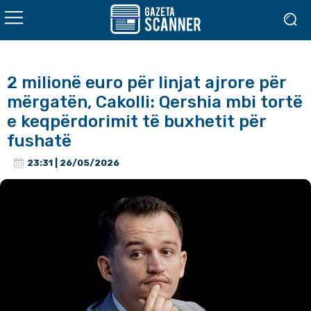
2 milionë euro për linjat ajrore për
mërgatën, Cakolli: Qershia mbi tortë
e keqpërdorimit të buxhetit për
fushatë
23:31 | 26/05/2026