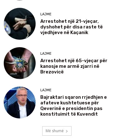
LAJME
Arrestohet një 21-vjeçar,
dyshohet për disa raste të
vjedhjeve në Kaçanik
LAJME
Arrestohet një 65-vjeçar për
kanosje me armë zjarri në
Brezovicë
LAJME
Bajraktari sqaron rrjedhjen e
afateve kushtetuese për
Qeverinë e presidentin pas
konstituimit të Kuvendit
Më shumë