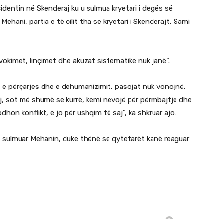
cidentin në Skenderaj ku u sulmua kryetari i degës së
hani, partia e të cilit tha se kryetari i Skenderajt, Sami
vokimet, linçimet dhe akuzat sistematike nuk janë”.
es, e përçarjes dhe e dehumanizimit, pasojat nuk vonojnë.
aj, sot më shumë se kurrë, kemi nevojë për përmbajtje dhe
dhon konflikt, e jo për ushqim të saj”, ka shkruar ajo.
a sulmuar Mehanin, duke thënë se qytetarët kanë reaguar