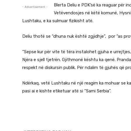
Blerta Deliu e PDK’së ka reaguar për in
- Advertisement -
Vetëvendosjes në këtë komunë, Hysni Me
Lushtaku, e ka sulmuar fizikisht atë.
Deliu thotë se “dhuna nuk është zgjidhje”, por “as pro
“Sepse kur për vite të tëra instalohet gjuha e urrejtj
Njëra e sjell tjetrën. Gjithmonë kështu ka qenë. Prand
respekt në diskursin publik. Për ndalim të gjuhës që pro
Ndërkaq, vetë Lushtaku në një reagim ka mohuar se k
pasi ai e kishte etiketuar atë si “Sami Serbia”.