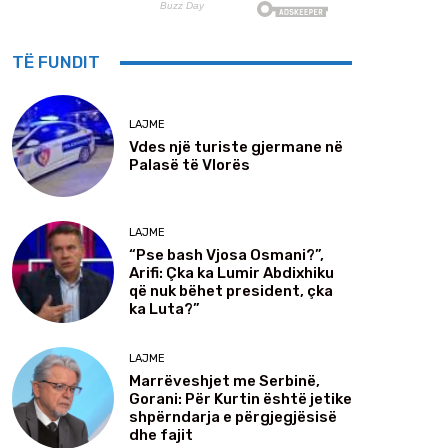
TË FUNDIT
LAJME
Vdes një turiste gjermane në
Palasë të Vlorës
LAJME
“Pse bash Vjosa Osmani?”,
Arifi: Çka ka Lumir Abdixhiku
që nuk bëhet president, çka
ka Luta?”
LAJME
Marrëveshjet me Serbinë,
Gorani: Për Kurtin është jetike
shpërndarja e përgjegjësisë
dhe fajit