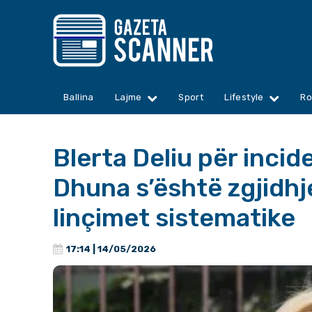
Ballina
Lajme
Sport
Lifestyle
Ro
Blerta Deliu për incid
Dhuna s’është zgjidhj
linçimet sistematike
17:14 | 14/05/2026