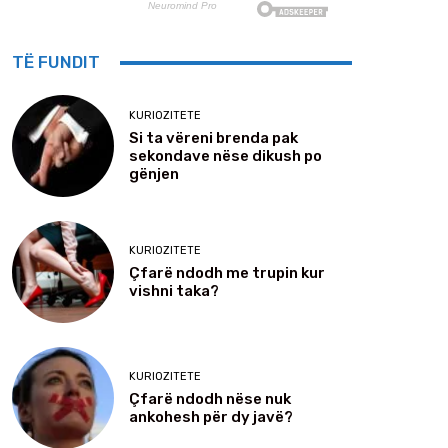
TË FUNDIT
KURIOZITETE
Si ta vëreni brenda pak
sekondave nëse dikush po
gënjen
KURIOZITETE
Çfarë ndodh me trupin kur
vishni taka?
KURIOZITETE
Çfarë ndodh nëse nuk
ankohesh për dy javë?