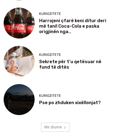
KURIOZITETE
Harrojeni çfarë keni ditur deri
më tani! Coca-Cola e paska
origjinën nga…
KURIOZITETE
Sekrete për t’u qetësuar në
fund të ditës
KURIOZITETE
Pse po zhduken xixëllonjat?
Më shumë