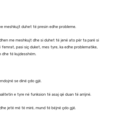
ave meshkujt duhet të presin edhe probleme.
hen me meshkujt dhe si duhet të jenë ato për ta parë si
ë femrat, pasi siç duket, mes tyre, ka edhe problematike,
m dhe të kujdesshëm.
endojnë se dinë çdo gjë.
itetin e tyre në funksion të asaj që duan të arrijnë.
 dhe jetë më të mirë, mund të bëjnë çdo gjë.