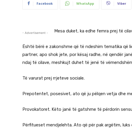
Facebook
WhatsApp
Viber
Mesa duket, ka edhe femra prej të cil
- Advertisement -
Është bërë e zakonshme që të ndeshim tematika që lid
partner, apo shok jete, por kësaj radhe, në qendër jan
ndaj të cilave, meshkujt duhet të jenë të vëmendshë
Të varurat prej rrjeteve sociale.
Prepotentet, posesivet, ato që ju pëlqen vetja dhe m
Provokatoret. Këto janë të gatshme të përdorin sensual
Përfitueset mendjelehta. Ato që për pak argëtim, luks