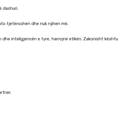
ë dashuri.
, ato tjetërsohen dhe nuk njihen më.
n dhe inteligjencën e tyre, harrojnë etikën. Zakonisht kështu
rtner.