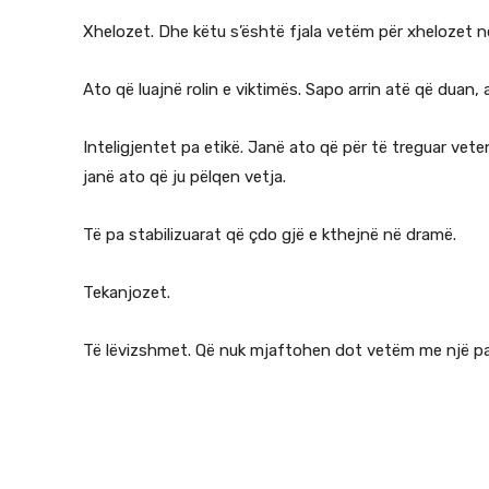
Xhelozet. Dhe këtu s’është fjala vetëm për xhelozet n
Ato që luajnë rolin e viktimës. Sapo arrin atë që duan
Inteligjentet pa etikë. Janë ato që për të treguar vete
janë ato që ju pëlqen vetja.
Të pa stabilizuarat që çdo gjë e kthejnë në dramë.
Tekanjozet.
Të lëvizshmet. Që nuk mjaftohen dot vetëm me një pa