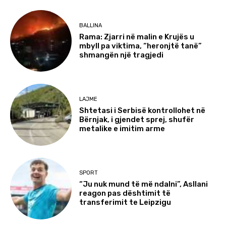
BALLINA
Rama: Zjarri në malin e Krujës u
mbyll pa viktima, “heronjtë tanë”
shmangën një tragjedi
LAJME
Shtetasi i Serbisë kontrollohet në
Bërnjak, i gjendet sprej, shufër
metalike e imitim arme
SPORT
“Ju nuk mund të më ndalni”, Asllani
reagon pas dështimit të
transferimit te Leipzigu