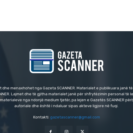
t dhe menaxhohet nga Gazeta SCANNER. Materialet e publikuara janë të
NER. Lajmet dhe të gjitha materialet janë për shfrytëzimin personal të l
i i materialeve nga ndonjë medium tjetër, pa lejen e Gazetës SCANNER përb
autoriale dhe është i ndaluar sipas akteve ligjore në fuqi.
Kontakti:
gazetascanner@gmail.com