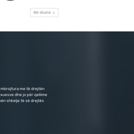
Më shumë
 mbrojtura me të drejtën
exuesve dhe jo për qellime
ën shkelje të së drejtës