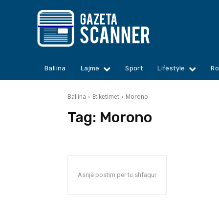
Ballina
Lajme
Sport
Lifestyle
Ro
Ballina
Etiketimet
Morono
Tag:
Morono
Asnjë postim për tu shfaqur