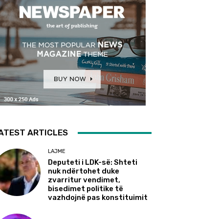
ATEST ARTICLES
LAJME
Deputeti i LDK-së: Shteti
nuk ndërtohet duke
zvarritur vendimet,
bisedimet politike të
vazhdojnë pas konstituimit