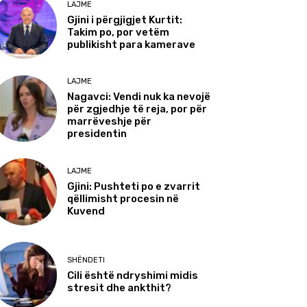
LAJME
Gjini i përgjigjet Kurtit:
Takim po, por vetëm
publikisht para kamerave
LAJME
Nagavci: Vendi nuk ka nevojë
për zgjedhje të reja, por për
marrëveshje për
presidentin
LAJME
Gjini: Pushteti po e zvarrit
qëllimisht procesin në
Kuvend
SHËNDETI
Cili është ndryshimi midis
stresit dhe ankthit?