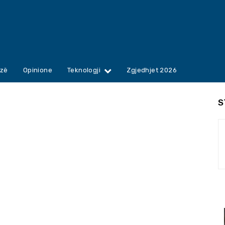
zë
Opinione
Teknologji
Zgjedhjet 2026
S