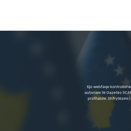
Kjo webfaqe kontrollohe
autoriale të Gazetës SCAN
profitabile. Shfrytëzim