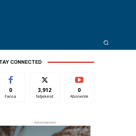
TAY CONNECTED
0
3,912
0
Fansa
Ndjekësit
Abonentë
- Advertisement -