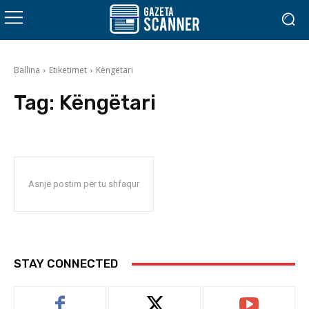
Ballina
Etiketimet
Këngëtari
Tag:
Këngëtari
Asnjë postim për tu shfaqur
STAY CONNECTED