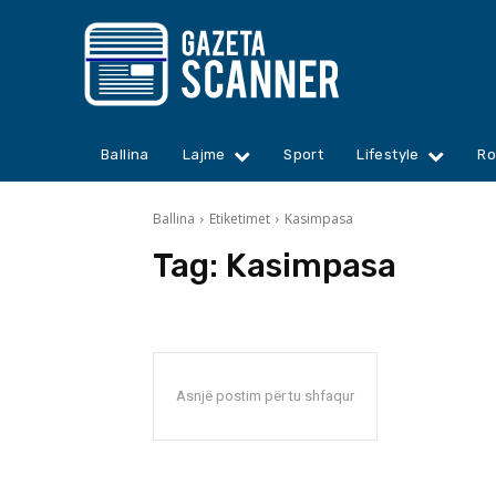
Ballina
Lajme
Sport
Lifestyle
Ro
Ballina
Etiketimet
Kasimpasa
Tag:
Kasimpasa
Asnjë postim për tu shfaqur