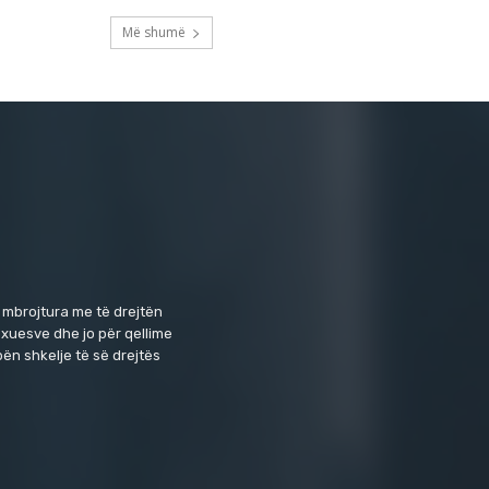
Më shumë
 mbrojtura me të drejtën
exuesve dhe jo për qellime
ën shkelje të së drejtës