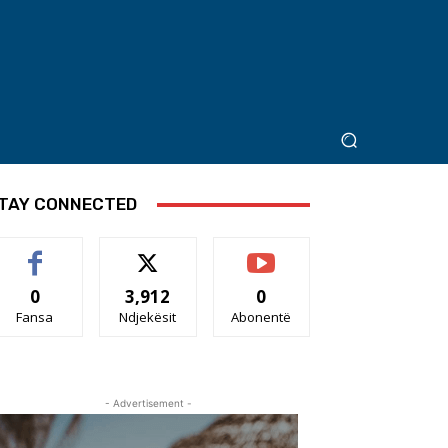
TAY CONNECTED
0
3,912
0
Fansa
Ndjekësit
Abonentë
- Advertisement -