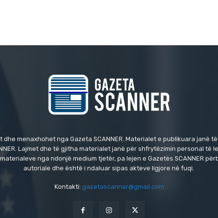
t dhe menaxhohet nga Gazeta SCANNER. Materialet e publikuara janë të
NER. Lajmet dhe të gjitha materialet janë për shfrytëzimin personal të l
i i materialeve nga ndonjë medium tjetër, pa lejen e Gazetës SCANNER përb
autoriale dhe është i ndaluar sipas akteve ligjore në fuqi.
Kontakti:
gazetascanner@gmail.com