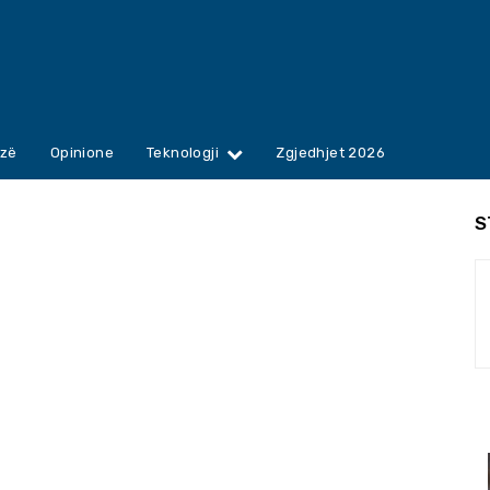
zë
Opinione
Teknologji
Zgjedhjet 2026
S