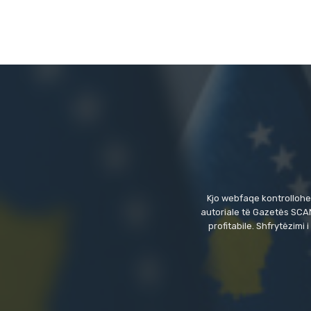
Kjo webfaqe kontrollohe
autoriale të Gazetës SCAN
profitabile. Shfrytëzim