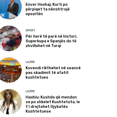
Enver Hoxhaj: Kurti po
përpiqet ta nënshtrojë
opozitën
SPORT
Për herë të parë në histori,
Superkupa e Spanjës do të
zhvillohet në Turqi
LAJME
Kuvendi rikthehet në seancë
pas skadimit të afatit
kushtetues
LAJME
Haxhiu: Kushdo që mendon
se po shkelet Kushtetuta, le
t’i drejtohet Gjykatës
Kushtetuese