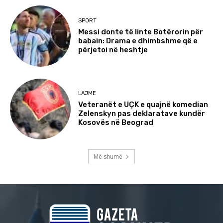
SPORT
Messi donte të linte Botërorin për
babain: Drama e dhimbshme që e
përjetoi në heshtje
LAJME
Veteranët e UÇK e quajnë komedian
Zelenskyn pas deklaratave kundër
Kosovës në Beograd
Më shumë