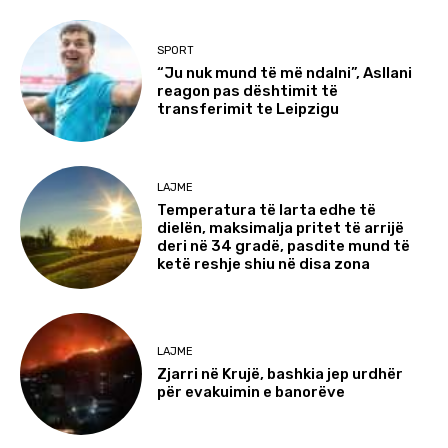
SPORT
“Ju nuk mund të më ndalni”, Asllani
reagon pas dështimit të
transferimit te Leipzigu
LAJME
Temperatura të larta edhe të
dielën, maksimalja pritet të arrijë
deri në 34 gradë, pasdite mund të
ketë reshje shiu në disa zona
LAJME
Zjarri në Krujë, bashkia jep urdhër
për evakuimin e banorëve