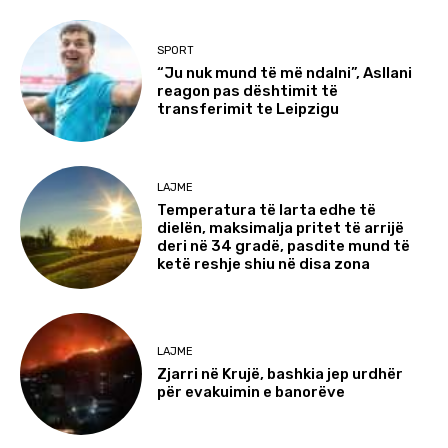
SPORT
“Ju nuk mund të më ndalni”, Asllani
reagon pas dështimit të
transferimit te Leipzigu
LAJME
Temperatura të larta edhe të
dielën, maksimalja pritet të arrijë
deri në 34 gradë, pasdite mund të
ketë reshje shiu në disa zona
LAJME
Zjarri në Krujë, bashkia jep urdhër
për evakuimin e banorëve