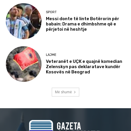
SPORT
Messi donte të linte Botërorin për
babain: Drama e dhimbshme që e
përjetoi në heshtje
LAJME
Veteranët e UÇK e quajnë komedian
Zelenskyn pas deklaratave kundër
Kosovës në Beograd
Më shumë