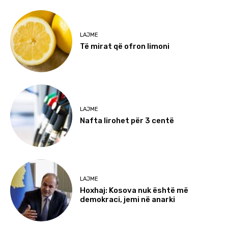
LAJME
Të mirat që ofron limoni
LAJME
Nafta lirohet për 3 centë
LAJME
Hoxhaj: Kosova nuk është më
demokraci, jemi në anarki