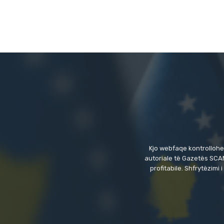
Kjo webfaqe kontrollohe
autoriale të Gazetës SCAN
profitabile. Shfrytëzim