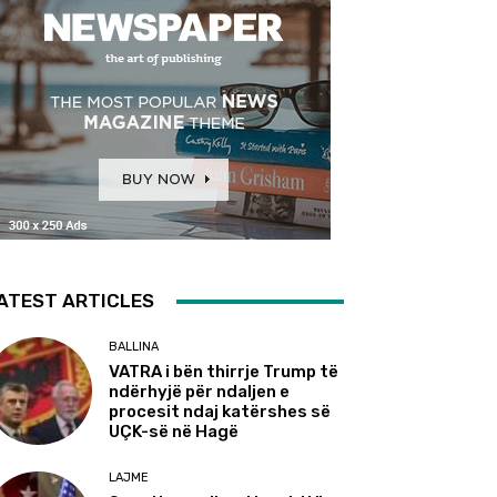
ATEST ARTICLES
BALLINA
VATRA i bën thirrje Trump të
ndërhyjë për ndaljen e
procesit ndaj katërshes së
UÇK-së në Hagë
LAJME