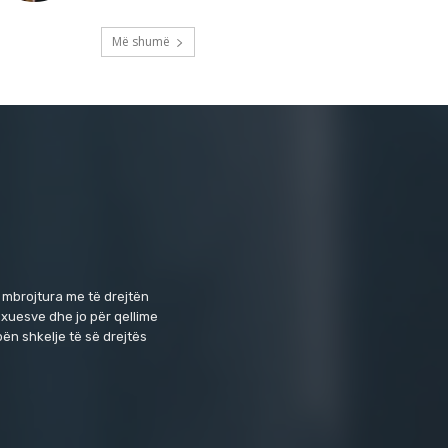
Më shumë
 mbrojtura me të drejtën
exuesve dhe jo për qellime
ën shkelje të së drejtës