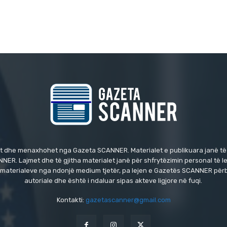
t dhe menaxhohet nga Gazeta SCANNER. Materialet e publikuara janë të
NER. Lajmet dhe të gjitha materialet janë për shfrytëzimin personal të l
i i materialeve nga ndonjë medium tjetër, pa lejen e Gazetës SCANNER përb
autoriale dhe është i ndaluar sipas akteve ligjore në fuqi.
Kontakti:
gazetascanner@gmail.com