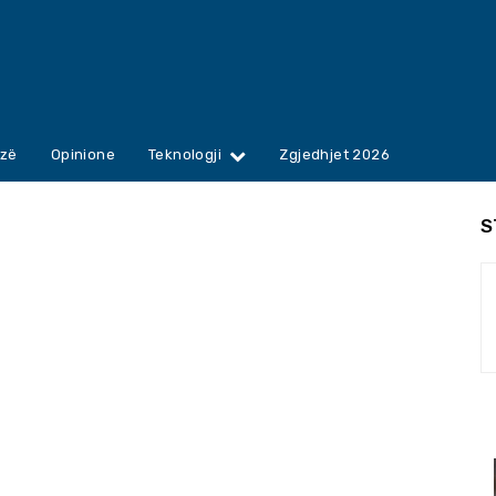
zë
Opinione
Teknologji
Zgjedhjet 2026
S