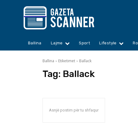
Ballina
Lajme
Sport
Lifestyle
Ro
Ballina
Etiketimet
Ballack
Tag:
Ballack
Asnjë postim për tu shfaqur