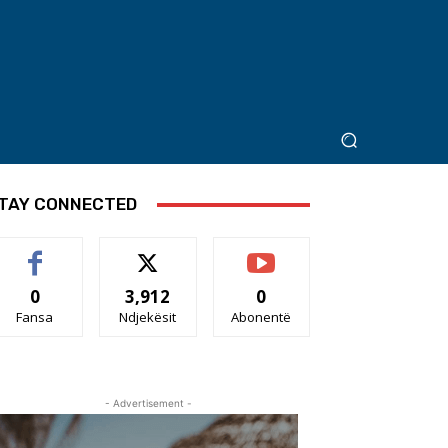
TAY CONNECTED
0
3,912
0
Fansa
Ndjekësit
Abonentë
- Advertisement -