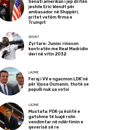
Senati amerikan i jep dritën
jeshile Eric Wendt për
ambasador në Shqipëri,
pritet vetëm firma e
Trumpit
SPORT
Zyrtare: Junior rinovon
kontratën me Real Madridin
deri në vitin 2032
LAJME
Feraj i VV e ngacmon LDK’në
për Vjosa Osmanin, thotë se
populli nuk ua votoi
LAJME
Mustafa: PDK-ja është e
gatshme të luajë rolin
vendimtar në ndërtimin e
qeverisë së re