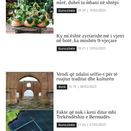
mirë, duhet ta mbani në shtëpi
18:39 | 10/02/2023
Kuriozitete
Ky mi është zyrtarisht më i vjetri
në botë, ka moshën 9-vjeçare
18:21 | 10/02/2023
Kuriozitete
Vendi që ndaloi selfie-t për të
ruajtur traditat dhe kulturën
10:19 | 08/02/2023
Botë
Fakte që nuk i keni ditur mbi
Trekëndëshin e Bermudës
11:26 | 07/02/2023
Kuriozitete