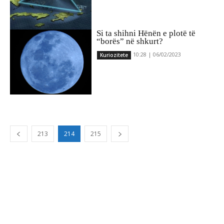
Si ta shihni Hënën e plotë të
“borës” në shkurt?
10:28 | 06/02/2023
Kuriozitete
213
214
215