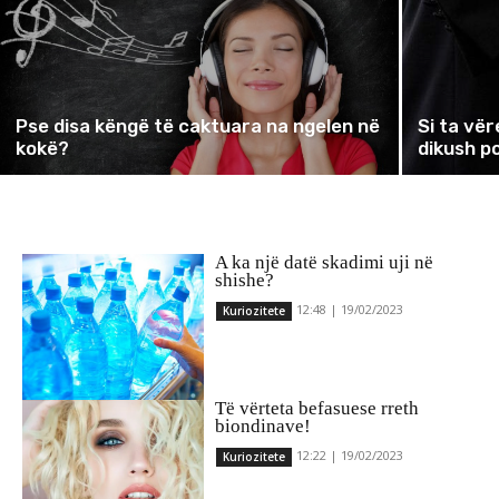
Pse disa këngë të caktuara na ngelen në
Si ta vë
kokë?
dikush p
A ka një datë skadimi uji në
shishe?
12:48 | 19/02/2023
Kuriozitete
Të vërteta befasuese rreth
biondinave!
12:22 | 19/02/2023
Kuriozitete