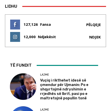
LIDHU
127,126
Fansa
PËLQEJE
12,000
Ndjekësit
NDJEK
TË FUNDIT
LAJME
Vuçiq i rikthehet idesë së
çmendur për Ujmanin: Po e
shqyrtojmë ndryshimin e
rrjedhës së Ibrit, pasi po e
maltretojnë popullin tonë
LAJME