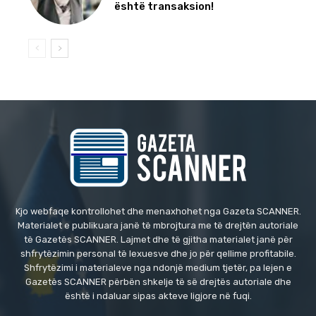
është transaksion!
Kjo webfaqe kontrollohet dhe menaxhohet nga Gazeta SCANNER.
Materialet e publikuara janë të mbrojtura me të drejtën autoriale
të Gazetës SCANNER. Lajmet dhe të gjitha materialet janë për
shfrytëzimin personal të lexuesve dhe jo për qellime profitabile.
Shfrytëzimi i materialeve nga ndonjë medium tjetër, pa lejen e
Gazetës SCANNER përbën shkelje të së drejtës autoriale dhe
është i ndaluar sipas akteve ligjore në fuqi.