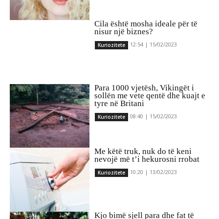
Cila është mosha ideale për të
nisur një biznes?
12:54 | 15/02/2023
Kuriozitete
Para 1000 vjetësh, Vikingët i
sollën me vete qentë dhe kuajt e
tyre në Britani
08:40 | 15/02/2023
Kuriozitete
Me këtë truk, nuk do të keni
nevojë më t’i hekurosni rrobat
10:20 | 13/02/2023
Kuriozitete
Kjo bimë sjell para dhe fat të