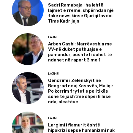
Sadri Ramabaja i ha lehtë
lajmet e rreme, shpërndan një
fake news kinse Gjuriqi lavdoi
Time Kadrijajn
LAJME
Arben Gashi: Marrëveshja me
VV-në duket pothuajse e
pamundur, pushteti duhet të
ndahet në raport 3 me 1
LAJME
Qëndrimi i Zelenskyit në
Beograd ndaj Kosovës, Maliqi:
Po korrim frytet e politikës
sonë të jashtme shpërfillëse
ndaj aleatëve
LAJME
Largimi i flamurit është
hipokrizi sepse humanizmi nuk